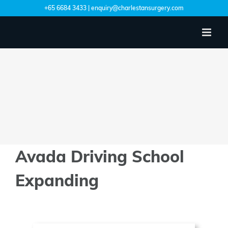
Skip
+65 6684 3433 | enquiry@charlestansurgery.com
to
content
Avada Driving School
Expanding